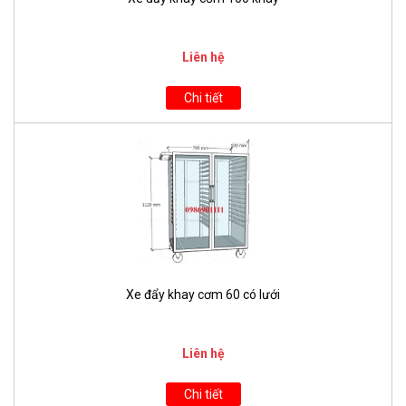
Liên hệ
Chi tiết
Xe đẩy khay cơm 60 có lưới
Liên hệ
Chi tiết