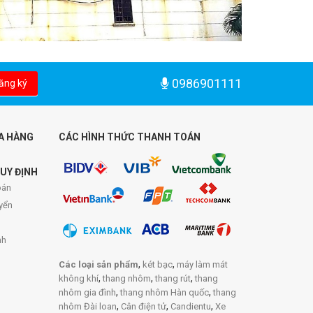
0986901111
ăng ký
A HÀNG
CÁC HÌNH THỨC THANH TOÁN
UY ĐỊNH
án
yển
nh
,
,
Các loại sản phẩm
két bạc
máy làm mát
,
,
,
không khí
thang nhôm
thang rút
thang
,
,
nhôm gia đình
thang nhôm Hàn quốc
thang
,
,
,
nhôm Đài loan
Cân điện tử
Candientu
Xe