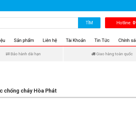
Hotline:
0
TÌM
iệu
Sản phẩm
Liên hệ
Tài Khoản
Tin Tức
Chính sá
Bảo hành dài hạn
Giao hàng toàn quốc
c chống cháy Hòa Phát