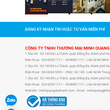
ĐĂNG KÝ NHẬN TIN HOẶC TƯ VẤN MIỄN PHÍ
CÔNG TY TNHH THƯƠNG MẠI MINH QUANG
1. Địa chỉ : Số 145 Đê La Thành, quận Đống Đa, thành phố Hà
Điện thoại : 024.6290.1111 – 09.8690.1111 - Liên hệ Mr Minh
2. Địa chỉ : Số 145 Đê La Thành, quận Đống Đa, thành phố Hà
Điện thoại : 024.6260.5555 – 0962.142.145 - Liên hệ Mr Trung
1. Địa chỉ : Số 145 Đê La Thành, quận Đống Đa, thành phố Hà
Điện thoại : 024.6290.1111 – 09.8690.1111 - Liên hệ Mr Minh
Website : minhquangdaithanh.com - Email : minhquang@tha