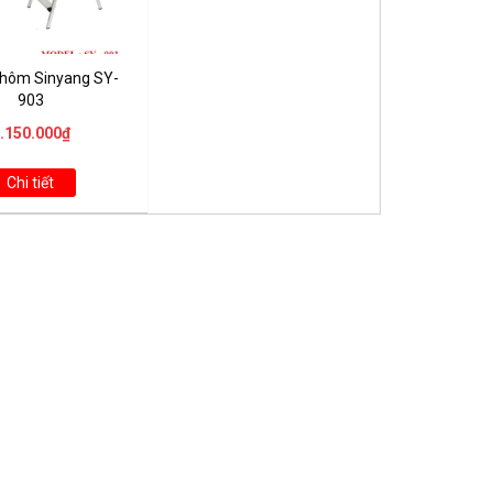
hôm Sinyang SY-
903
.150.000₫
Chi tiết