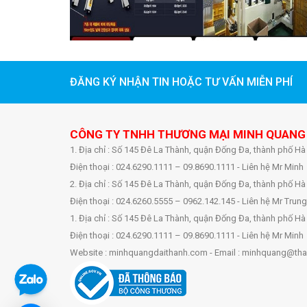
ĐĂNG KÝ NHẬN TIN HOẶC TƯ VẤN MIỄN PHÍ
CÔNG TY TNHH THƯƠNG MẠI MINH QUANG
1. Địa chỉ : Số 145 Đê La Thành, quận Đống Đa, thành phố Hà
Điện thoại : 024.6290.1111 – 09.8690.1111 - Liên hệ Mr Minh
2. Địa chỉ : Số 145 Đê La Thành, quận Đống Đa, thành phố Hà
Điện thoại : 024.6260.5555 – 0962.142.145 - Liên hệ Mr Trung
1. Địa chỉ : Số 145 Đê La Thành, quận Đống Đa, thành phố Hà
Điện thoại : 024.6290.1111 – 09.8690.1111 - Liên hệ Mr Minh
Website : minhquangdaithanh.com - Email : minhquang@tha