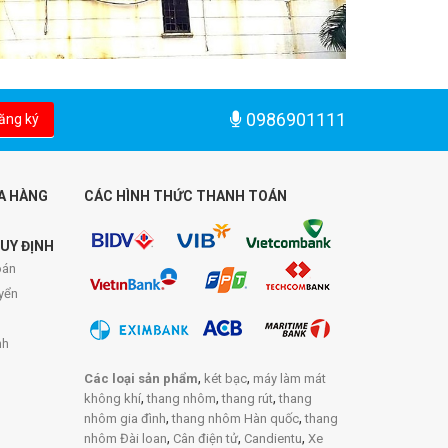
0986901111
ăng ký
A HÀNG
CÁC HÌNH THỨC THANH TOÁN
UY ĐỊNH
án
yển
nh
,
,
Các loại sản phẩm
két bạc
máy làm mát
,
,
,
không khí
thang nhôm
thang rút
thang
,
,
nhôm gia đình
thang nhôm Hàn quốc
thang
,
,
,
nhôm Đài loan
Cân điện tử
Candientu
Xe