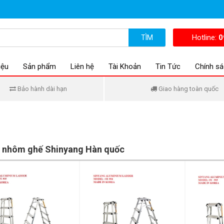
Hotline:
0
TÌM
iệu
Sản phẩm
Liên hệ
Tài Khoản
Tin Tức
Chính sá
Bảo hành dài hạn
Giao hàng toàn quốc
 nhôm ghế Shinyang Hàn quốc