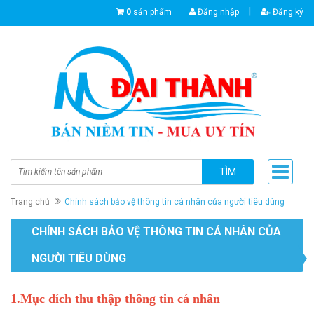
|
0
sản phẩm
Đăng nhập
Đăng ký
TÌM
Trang chủ
Chính sách bảo vệ thông tin cá nhân của người tiêu dùng
CHÍNH SÁCH BẢO VỆ THÔNG TIN CÁ NHÂN CỦA
NGƯỜI TIÊU DÙNG
1.Mục đích thu thập thông tin cá nhân