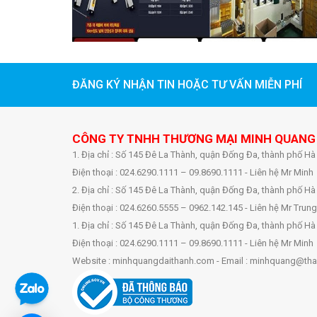
ĐĂNG KÝ NHẬN TIN HOẶC TƯ VẤN MIỄN PHÍ
CÔNG TY TNHH THƯƠNG MẠI MINH QUANG
1. Địa chỉ : Số 145 Đê La Thành, quận Đống Đa, thành phố Hà
Điện thoại : 024.6290.1111 – 09.8690.1111 - Liên hệ Mr Minh
2. Địa chỉ : Số 145 Đê La Thành, quận Đống Đa, thành phố Hà
Điện thoại : 024.6260.5555 – 0962.142.145 - Liên hệ Mr Trung
1. Địa chỉ : Số 145 Đê La Thành, quận Đống Đa, thành phố Hà
Điện thoại : 024.6290.1111 – 09.8690.1111 - Liên hệ Mr Minh
Website : minhquangdaithanh.com - Email : minhquang@tha