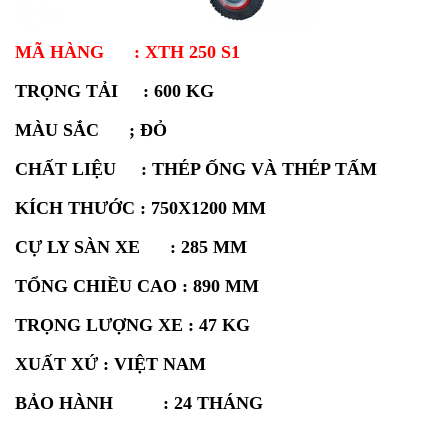
MÃ HÀNG : XTH 250 S1
TRỌNG TẢI : 600 KG
MÀU SẮC ; ĐỎ
CHẤT LIỆU : THÉP ỐNG VÀ THÉP TẤM
KÍCH THƯỚC : 750X1200 MM
CỰ LY SÀN XE : 285 MM
TỔNG CHIỀU CAO : 890 MM
TRỌNG LƯỢNG XE : 47 KG
XUẤT XỨ : VIỆT NAM
BẢO HÀNH : 24 THÁNG