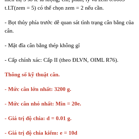
t.LT(zem = 5) có thể chọn zem = 2 nếu cần.
- Bọt thủy phía trước dễ quan sát tình trạng cân bằng của
cân.
- Mặt đĩa cân bằng thép không gỉ
- Cấp chính xác: Cấp II (theo ĐLVN, OIML R76).
Thông số kỹ thuật cân.
- Mức cân lớn nhất: 3200 g.
- Mức cân nhỏ nhất: Min = 20e.
- Giá trị độ chia: d = 0.01 g.
- Giá trị độ chia kiểm: e = 10d