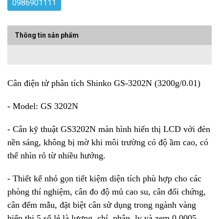
0986901111
Thông tin sản phẩm
Cân điện tử phân tích Shinko GS-3202N (3200g/0.01)
- Model: GS 3202N
- Cân kỹ thuật GS3202N màn hình hiển thị LCD với đèn
nền sáng, không bị mờ khi môi trường có độ ầm cao, có
thể nhìn rỏ từ nhiều hướng.
- Thiết kế nhỏ gọn tiết kiệm diện tích phù hợp cho các
phòng thí nghiệm, cân đo độ mủ cao su, cân đối chứng,
cân đếm mẫu, đặt biệt cân sử dụng trong ngành vàng
hiển thị 5 số lẻ là lượng, chỉ, phân, ly và zem 0.0005