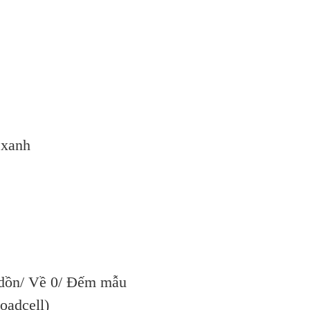
 xanh
g dồn/ Về 0/ Đếm mẫu
oadcell)