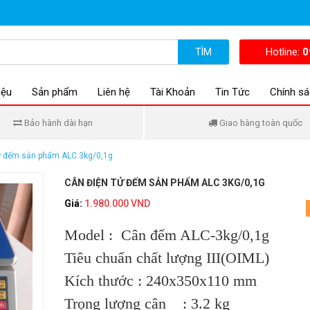
Hotline:
0
TÌM
iệu
Sản phẩm
Liên hệ
Tài Khoản
Tin Tức
Chính sá
Bảo hành dài hạn
Giao hàng toàn quốc
ử đếm sản phẩm ALC 3kg/0,1g
CÂN ĐIỆN TỬ ĐẾM SẢN PHẨM ALC 3KG/0,1G
Giá:
1.980.000 VND
Model : Cân đếm ALC-3kg/0,1g
Tiêu chuẩn chất lượng III(OIML)
Kích thước : 240x350x110 mm
Trọng lượng cân : 3.2 kg