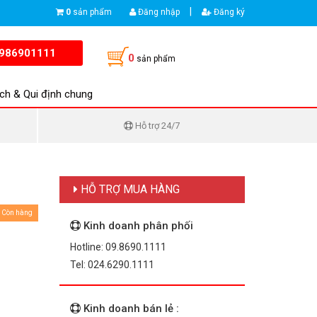
|
0
sản phẩm
Đăng nhập
Đăng ký
986901111
0
sản phẩm
ch & Qui định chung
Hỗ trợ 24/7
HỖ TRỢ MUA HÀNG
Còn hàng
Kinh doanh phân phối
Hotline: 09.8690.1111
Tel: 024.6290.1111
Kinh doanh bán lẻ :