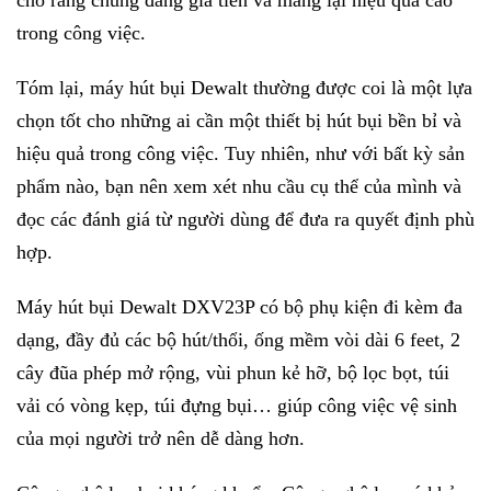
cho rằng chúng đáng giá tiền và mang lại hiệu quả cao
trong công việc.
Tóm lại,
máy hút bụi Dewalt
thường được coi là một lựa
chọn tốt cho những ai cần một thiết bị hút bụi bền bỉ và
hiệu quả trong công việc. Tuy nhiên, như với bất kỳ sản
phẩm nào, bạn nên xem xét nhu cầu cụ thể của mình và
đọc các đánh giá từ người dùng để đưa ra quyết định phù
hợp.
Máy hút bụi Dewalt DXV23P có bộ phụ kiện đi kèm đa
dạng, đầy đủ các bộ hút/thổi, ống mềm vòi dài 6 feet, 2
cây đũa phép mở rộng, vùi phun kẻ hỡ, bộ lọc bọt, túi
vải có vòng kẹp, túi đựng bụi… giúp công việc vệ sinh
của mọi người trở nên dễ dàng hơn.