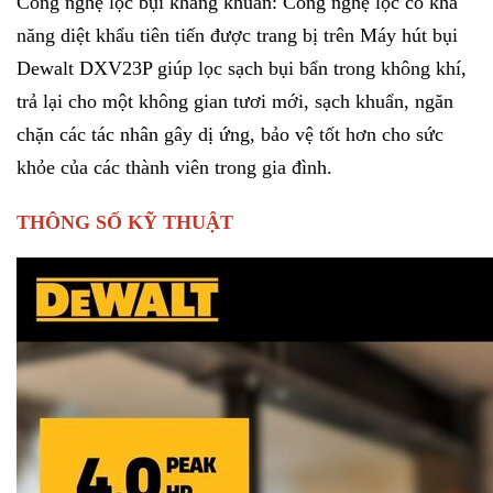
Công nghệ lọc bụi kháng khuẩn: Công nghệ lọc có khả
năng diệt khẩu tiên tiến được trang bị trên Máy hút bụi
Dewalt DXV23P giúp lọc sạch bụi bẩn trong không khí,
trả lại cho một không gian tươi mới, sạch khuẩn, ngăn
chặn các tác nhân gây dị ứng, bảo vệ tốt hơn cho sức
khỏe của các thành viên trong gia đình.
THÔNG SỐ KỸ THUẬT