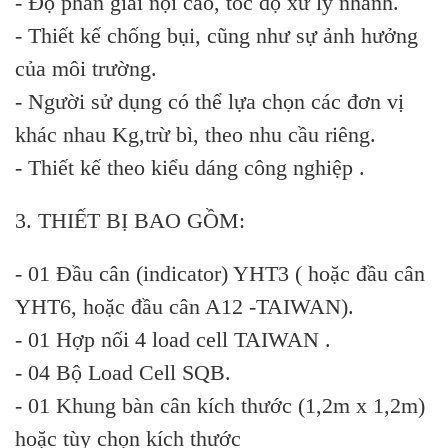
- Độ phân giải nội cao, tốc độ xử lý nhanh.
- Thiết kế chống bụi, cũng như sự ảnh hưởng
của môi trường.
- Người sử dụng có thể lựa chọn các đơn vị
khác nhau Kg,trừ bì, theo nhu cầu riêng.
- Thiết kế theo kiểu dáng công nghiệp .
3. THIẾT BỊ BAO GỒM:
- 01 Đầu cân (indicator) YHT3 ( hoặc đầu cân
YHT6, hoặc đầu cân A12 -TAIWAN).
- 01 Hợp nối 4 load cell TAIWAN .
- 04 Bộ Load Cell SQB.
- 01 Khung bàn cân kích thước (1,2m x 1,2m)
hoặc tùy chọn kích thước