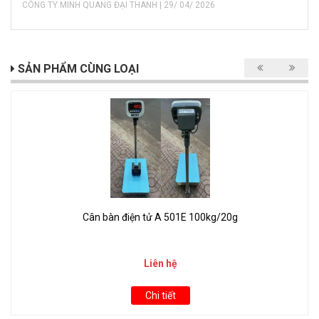
CÔNG TY MINH QUANG ĐẠI THANH | 29/ 04/ 2026
SẢN PHẨM CÙNG LOẠI
Cân bàn điện tử A 501E 100kg/20g
Liên hệ
Chi tiết