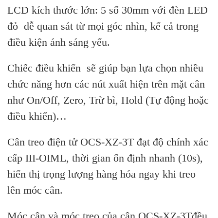
LCD kích thước lớn: 5 số 30mm với đèn LED
đỏ dễ quan sát từ mọi góc nhìn, kể cả trong
điều kiện ánh sáng yếu.
Chiếc điều khiển sẽ giúp bạn lựa chọn nhiều
chức năng hơn các nút xuất hiện trên mặt cân
như On/Off, Zero, Trừ bì, Hold (Tự động hoặc
điều khiển)…
Cân treo điện tử OCS-XZ-3T đạt độ chính xác
cấp III-OIML, thời gian ổn định nhanh (10s),
hiển thị trọng lượng hàng hóa ngay khi treo
lên móc cân.
Móc cân và móc treo của cân OCS-XZ-3Tđều