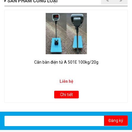
SẢN PHẨM CÙNG LOẠI
Cân bàn điện tử A 501E 100kg/20g
Liên hệ
Chi tiết
Đăng ký