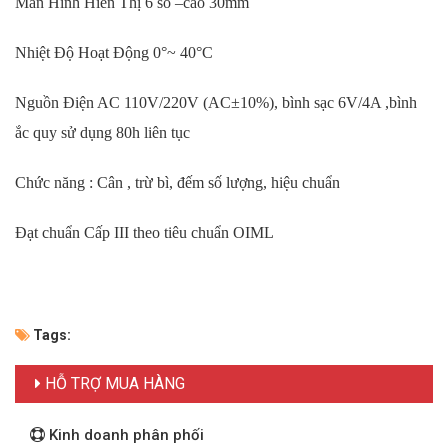
Màn Hình Hiển Thị 6 số –cao 30mm
Nhiệt Độ Hoạt Động 0°~ 40°C
Nguồn Điện AC 110V/220V (AC±10%), bình sạc 6V/4A ,bình
ắc quy sử dụng 80h liên tục
Chức năng : Cân , trừ bì, đếm số lượng, hiệu chuẩn
Đạt chuẩn Cấp III theo tiêu chuẩn OIML
Tags:
HỖ TRỢ MUA HÀNG
Kinh doanh phân phối