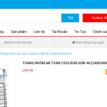
Hotline:
0
TÌM
iệu
Sản phẩm
Liên hệ
Tài Khoản
Tin Tức
Chính sá
Bảo hành dài hạn
Giao hàng toàn quốc
Thang nhôm an toàn Coolrun GSW-40 (2400/4000mm)
THANG NHÔM AN TOÀN COOLRUN GSW-40 (2400/40
Liên hệ