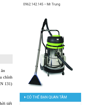
0962.142.145 – Mr Trung
 ăn
ều chỉnh
EN 131)
CÓ THỂ BẠN QUAN TÂM
ời tiết