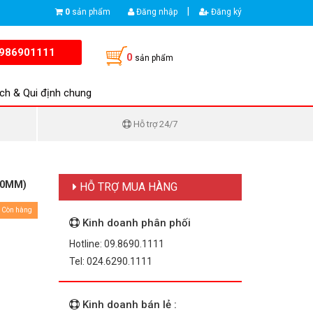
|
0
sản phẩm
Đăng nhập
Đăng ký
986901111
0
sản phẩm
ch & Qui định chung
Hỗ trợ 24/7
00MM)
HỖ TRỢ MUA HÀNG
Còn hàng
Kinh doanh phân phối
Hotline: 09.8690.1111
Tel: 024.6290.1111
Kinh doanh bán lẻ :