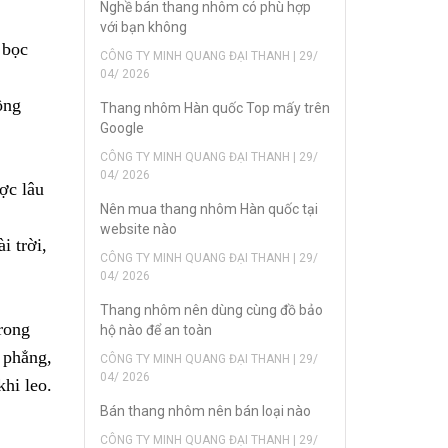
Nghề bán thang nhôm có phù hợp
với bạn không
 bọc
CÔNG TY MINH QUANG ĐẠI THANH | 29/
04/ 2026
ồng
Thang nhôm Hàn quốc Top mấy trên
Google
CÔNG TY MINH QUANG ĐẠI THANH | 29/
04/ 2026
ợc lâu
Nên mua thang nhôm Hàn quốc tại
website nào
i trời,
CÔNG TY MINH QUANG ĐẠI THANH | 29/
04/ 2026
Thang nhôm nên dùng cùng đồ bảo
rong
hộ nào để an toàn
t phẳng,
CÔNG TY MINH QUANG ĐẠI THANH | 29/
04/ 2026
khi leo.
Bán thang nhôm nên bán loại nào
CÔNG TY MINH QUANG ĐẠI THANH | 29/