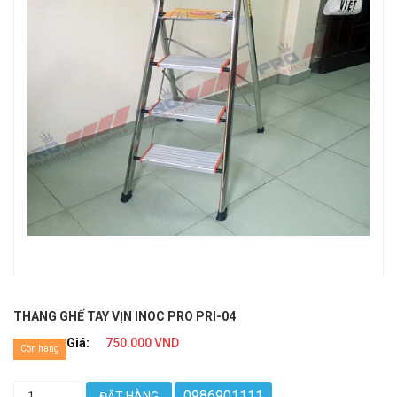
THANG GHẾ TAY VỊN INOC PRO PRI-04
Giá:
750.000 VND
Còn hàng
0986901111
ĐẶT HÀNG