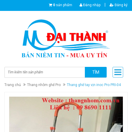
|
0
sản phẩm
Đăng nhập
Đăng ký
TÌM
Trang chủ
Thang nhôm ghế Pro
Thang ghế tay vịn inoc Pro PRI-04