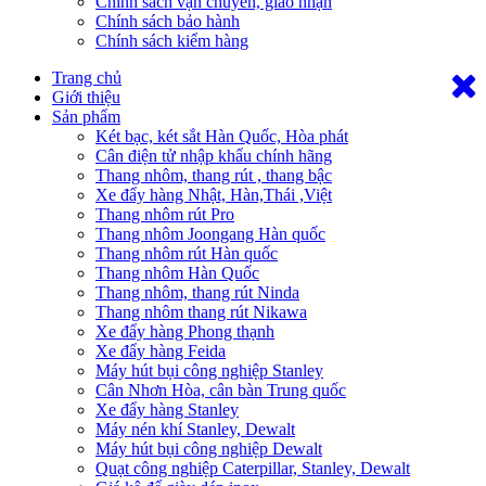
Chính sách vận chuyển, giao nhận
Chính sách bảo hành
Chính sách kiểm hàng
Trang chủ
Giới thiệu
Sản phẩm
Két bạc, két sắt Hàn Quốc, Hòa phát
Cân điện tử nhập khẩu chính hãng
Thang nhôm, thang rút , thang bậc
Xe đẩy hàng Nhật, Hàn,Thái ,Việt
Thang nhôm rút Pro
Thang nhôm Joongang Hàn quốc
Thang nhôm rút Hàn quốc
Thang nhôm Hàn Quốc
Thang nhôm, thang rút Ninda
Thang nhôm thang rút Nikawa
Xe đẩy hàng Phong thạnh
Xe đẩy hàng Feida
Máy hút bụi công nghiệp Stanley
Cân Nhơn Hòa, cân bàn Trung quốc
Xe đẩy hàng Stanley
Máy nén khí Stanley, Dewalt
Máy hút bụi công nghiệp Dewalt
Quạt công nghiệp Caterpillar, Stanley, Dewalt