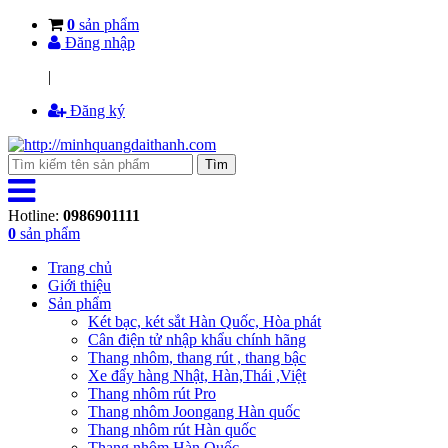
0
sản phẩm
Đăng nhập
|
Đăng ký
Tìm
Hotline:
0986901111
0
sản phẩm
Trang chủ
Giới thiệu
Sản phẩm
Két bạc, két sắt Hàn Quốc, Hòa phát
Cân điện tử nhập khẩu chính hãng
Thang nhôm, thang rút , thang bậc
Xe đẩy hàng Nhật, Hàn,Thái ,Việt
Thang nhôm rút Pro
Thang nhôm Joongang Hàn quốc
Thang nhôm rút Hàn quốc
Thang nhôm Hàn Quốc