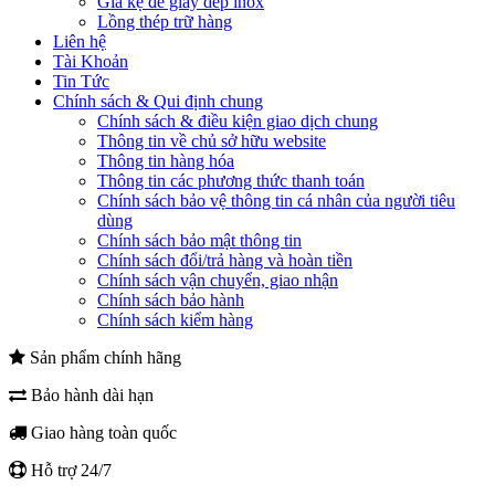
Giá kệ để giày dép inox
Lồng thép trữ hàng
Liên hệ
Tài Khoản
Tin Tức
Chính sách & Qui định chung
Chính sách & điều kiện giao dịch chung
Thông tin về chủ sở hữu website
Thông tin hàng hóa
Thông tin các phương thức thanh toán
Chính sách bảo vệ thông tin cá nhân của người tiêu
dùng
Chính sách bảo mật thông tin
Chính sách đổi/trả hàng và hoàn tiền
Chính sách vận chuyển, giao nhận
Chính sách bảo hành
Chính sách kiểm hàng
Sản phẩm chính hãng
Bảo hành dài hạn
Giao hàng toàn quốc
Hỗ trợ 24/7