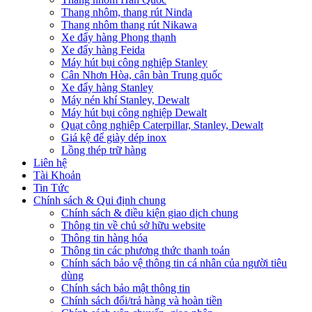
Thang nhôm, thang rút Ninda
Thang nhôm thang rút Nikawa
Xe đẩy hàng Phong thạnh
Xe đẩy hàng Feida
Máy hút bụi công nghiệp Stanley
Cân Nhơn Hòa, cân bàn Trung quốc
Xe đẩy hàng Stanley
Máy nén khí Stanley, Dewalt
Máy hút bụi công nghiệp Dewalt
Quạt công nghiệp Caterpillar, Stanley, Dewalt
Giá kệ để giày dép inox
Lồng thép trữ hàng
Liên hệ
Tài Khoản
Tin Tức
Chính sách & Qui định chung
Chính sách & điều kiện giao dịch chung
Thông tin về chủ sở hữu website
Thông tin hàng hóa
Thông tin các phương thức thanh toán
Chính sách bảo vệ thông tin cá nhân của người tiêu
dùng
Chính sách bảo mật thông tin
Chính sách đổi/trả hàng và hoàn tiền