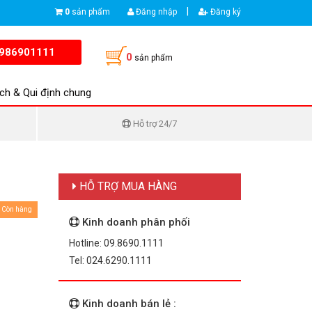
|
0
sản phẩm
Đăng nhập
Đăng ký
986901111
0
sản phẩm
ch & Qui định chung
Hỗ trợ 24/7
HỖ TRỢ MUA HÀNG
Còn hàng
Kinh doanh phân phối
Hotline: 09.8690.1111
Tel: 024.6290.1111
Kinh doanh bán lẻ :