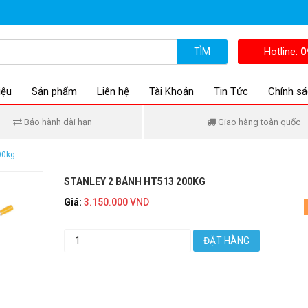
Hotline:
0
TÌM
iệu
Sản phẩm
Liên hệ
Tài Khoản
Tin Tức
Chính sá
Bảo hành dài hạn
Giao hàng toàn quốc
00kg
STANLEY 2 BÁNH HT513 200KG
Giá:
3.150.000 VND
ĐẶT HÀNG