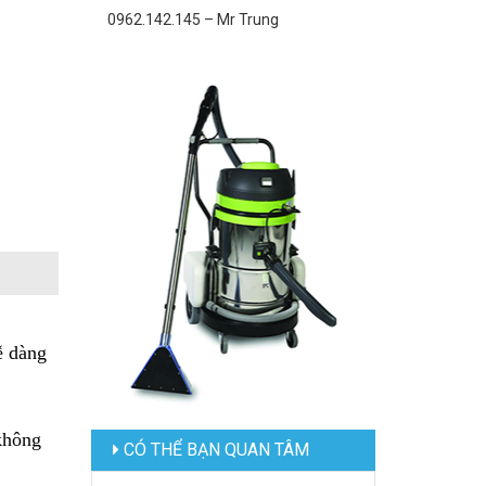
0962.142.145 – Mr Trung
ễ dàng
không
CÓ THỂ BẠN QUAN TÂM