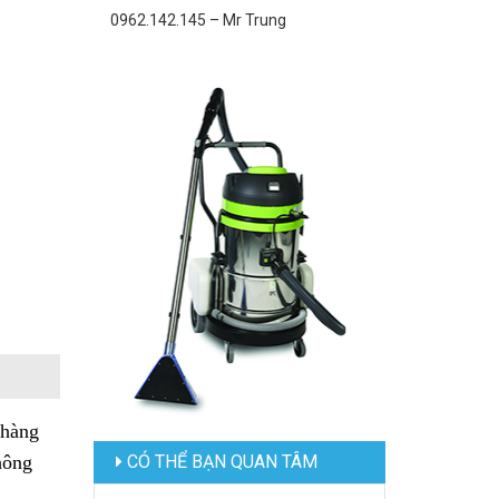
0962.142.145 – Mr Trung
 hàng
CÓ THỂ BẠN QUAN TÂM
hông