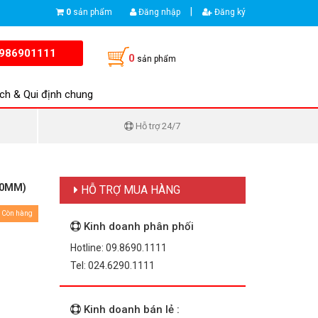
|
0
sản phẩm
Đăng nhập
Đăng ký
986901111
0
sản phẩm
ch & Qui định chung
Hỗ trợ 24/7
90MM)
HỖ TRỢ MUA HÀNG
Còn hàng
Kinh doanh phân phối
Hotline: 09.8690.1111
Tel: 024.6290.1111
Kinh doanh bán lẻ :