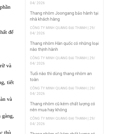
04/ 2026
 phần
Thang nhôm Joongang bảo hành tại
nhà khách hàng
CÔNG TY MINH QUANG ĐẠI THANH | 29/
hất để
04/ 2026
Thang nhôm Hàn quốc có những loại
nào thịnh hành
CÔNG TY MINH QUANG ĐẠI THANH | 29/
04/ 2026
trữ và
Tuổi nào thì dùng thang nhôm an
toàn
g, tiết
CÔNG TY MINH QUANG ĐẠI THANH | 29/
04/ 2026
oàn và
Thang nhôm cũ kém chất lượng có
nên mua hay không
n gàng,
CÔNG TY MINH QUANG ĐẠI THANH | 29/
04/ 2026
c thù
Thang nhôm cũ kém chất lượng có