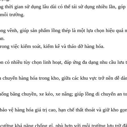
g thời gian sử dụng lâu dài có thể tái sử dụng nhiều lần, góp
 môi trường.
ng vênh, giúp sản phẩm lồng thép là một lựa chọn hiệu quả n
ạn.
trong việc kiểm soát, kiểm kê và tháo dỡ hàng hóa.
còn có nhiều tùy chọn linh hoạt, đáp ứng đa dạng nhu cầu lưu 
 chuyển hàng hóa trong kho, giữa các khu vực trở nên dễ dàn
ống băng chuyền, xe kéo, xe nâng; giúp lồng di chuyển an t
o vệ hàng hóa giá trị cao, hạn chế thất thoát và giữ kho gọ
cường khả năng chống gỉ, phù hợp với môi trường lưu trữ đặ