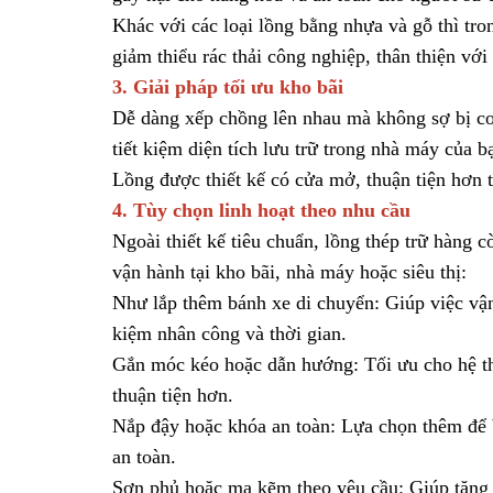
Khác với các loại lồng bằng nhựa và gỗ thì tron
giảm thiểu rác thải công nghiệp, thân thiện với
3. Giải pháp tối ưu kho bãi
Dễ dàng xếp chồng lên nhau mà không sợ bị co
tiết kiệm diện tích lưu trữ trong nhà máy của b
Lồng được thiết kế có cửa mở, thuận tiện hơn 
4. Tùy chọn linh hoạt theo nhu cầu
Ngoài thiết kế tiêu chuẩn, lồng thép trữ hàng 
vận hành tại kho bãi, nhà máy hoặc siêu thị:
Như lắp thêm bánh xe di chuyển: Giúp việc vận
kiệm nhân công và thời gian.
Gắn móc kéo hoặc dẫn hướng: Tối ưu cho hệ th
thuận tiện hơn.
Nắp đậy hoặc khóa an toàn: Lựa chọn thêm để bả
an toàn.
Sơn phủ hoặc mạ kẽm theo yêu cầu: Giúp tăng 