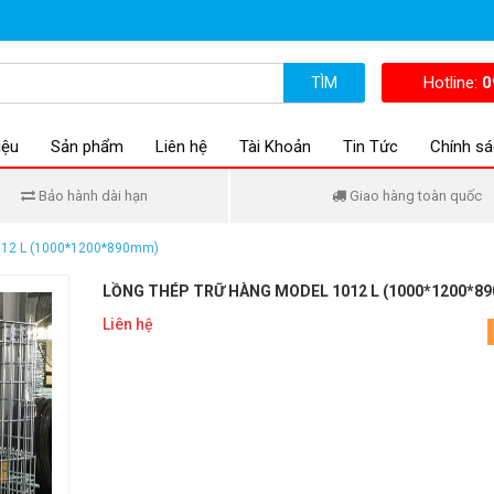
Hotline:
0
TÌM
iệu
Sản phẩm
Liên hệ
Tài Khoản
Tin Tức
Chính sá
Bảo hành dài hạn
Giao hàng toàn quốc
1012 L (1000*1200*890mm)
LỒNG THÉP TRỮ HÀNG MODEL 1012 L (1000*1200*8
Liên hệ