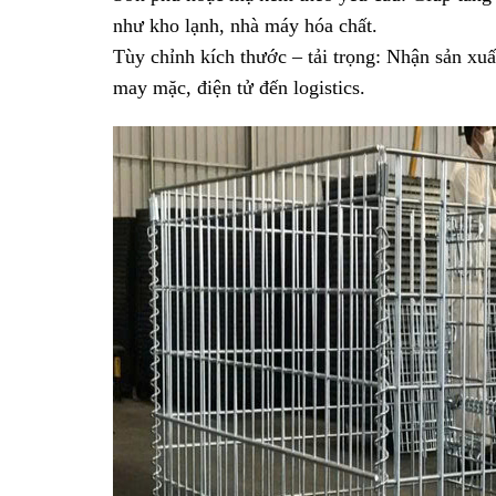
như kho lạnh, nhà máy hóa chất.
Tùy chỉnh kích thước – tải trọng: Nhận sản xuấ
may mặc, điện tử đến logistics.