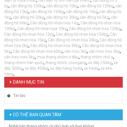
điện tử mua ở đâu
,
cân điện tử tính tiền đại thành
,
cân đồng hồ 2
kg
,
cân đồng hồ 100kg
,
cân đồng hồ 10kg
,
cân đồng hồ 120kg
,
cân
đồng hồ 12kg
,
cân đồng hồ 150kg
,
cân đồng hồ 15kg
,
cân đồng hồ
1kg
,
cân đồng hồ 20kg
,
cân đồng hồ 30kg
,
cân đồng hồ 5kg
,
cân
đồng hồ 60kg
,
Cân đồng hồ nhơn hòa 1 kg
,
Cân đồng hồ nhơn hòa
100kg
,
Cân đồng hồ nhơn hòa 10kg
,
Cân đồng hồ nhơn hòa 120kg
,
Cân đồng hồ nhơn hòa 12kg
,
Cân đồng hồ nhơn hòa 150kg
,
Cân
đồng hồ nhơn hòa 15kg
,
Cân đồng hồ nhơn hòa 20kg
,
Cân đồng hồ
nhơn hòa 2kg
,
Cân đồng hồ nhơn hòa 30kg
,
Cân đồng hồ nhơn hòa
5kg
,
Cân đồng hồ nhơn hòa 60kg
,
cân móc 5kg
,
cân móc treo 5kg
,
cân treo mini 5kg
,
mua thang nhôm ở đâu
,
thang nhôm chữ a
,
thang nhôm hàn quốc
,
thang nhôm Joongang
,
xe đẩy 150kg
,
xe
đây 300kg
,
xe đẩy 450kg
,
xe đẩy hàng feida
,
xe Feida
,
xe kéo
hàng
,
DANH MỤC TIN
Tin tức
CÓ THỂ BẠN QUAN TÂM
Nghề bán thang nhôm có phù hợp với bạn không