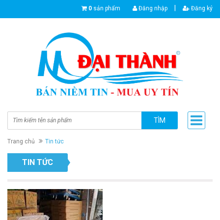
|
0
sản phẩm
Đăng nhập
Đăng ký
TÌM
Trang chủ
Tin tức
TIN TỨC