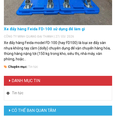
Xe đẩy hàng Feida FD-100 sử dụng để làm gì
CÔNG TY MINH QUANG ĐẠI THANH | 27/ 03/ 2026
Xe đẩy hàng Feida model FD-100 (hay FD100) là loại xe đẩy sàn
nhựa không tay cầm (dolly) chuyên dụng để vận chuyển hàng hóa,
thùng hàng nặng tới (150 kg trong kho, siêu thị, nhà máy, văn
phòng, hoặc...
Chuyên mục:
Tin tức
DANH MỤC TIN
Tin tức
CÓ THỂ BẠN QUAN TÂM