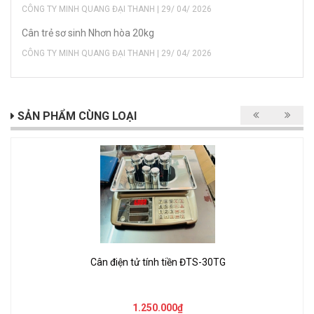
CÔNG TY MINH QUANG ĐẠI THANH | 29/ 04/ 2026
Cân trẻ sơ sinh Nhơn hòa 20kg
CÔNG TY MINH QUANG ĐẠI THANH | 29/ 04/ 2026
SẢN PHẨM CÙNG LOẠI
Cân điện tử tính tiền ĐTS-30TG
1.250.000₫