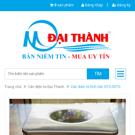
|
0
sản phẩm
Đăng nhập
Đăng ký
TÌM
Trang chủ
Cân điện tử Đại Thành
Cân điện tử tính tiền ĐTS-30TG