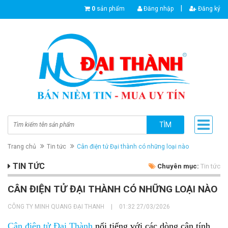
|
0
sản phẩm
Đăng nhập
Đăng ký
TÌM
Trang chủ
Tin tức
Cân điện tử Đại thành có những loại nào
TIN TỨC
Chuyên mục:
Tin tức
CÂN ĐIỆN TỬ ĐẠI THÀNH CÓ NHỮNG LOẠI NÀO
CÔNG TY MINH QUANG ĐẠI THANH
|
01:32 27/03/2026
Cân điện tử Đại Thành
nổi tiếng với các dòng cân tính