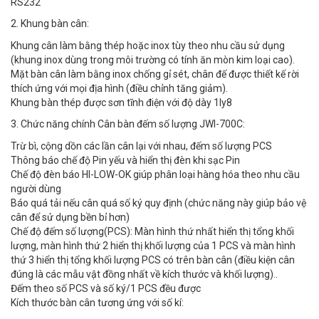
RS232
2. Khung bàn cân:
Khung cân làm bằng thép hoặc inox tùy theo nhu cầu sử dụng
(khung inox dùng trong môi trường có tính ăn mòn kim loại cao).
Mặt bàn cân làm bằng inox chống gỉ sét, chân đế được thiết kế rời
thích ứng với mọi địa hình (điều chỉnh tăng giảm).
Khung bàn thép được sơn tĩnh điện với độ dày 1ly8
3. Chức năng chính Cân bàn đếm số lượng JWI-700C:
Trừ bì, cộng dồn các lần cân lại với nhau, đếm số lượng PCS
Thông báo chế độ Pin yếu và hiển thị đèn khi sạc Pin
Chế độ đèn báo HI-LOW-OK giúp phân loại hàng hóa theo nhu cầu
người dùng
Báo quá tải nếu cân quá số ký quy định (chức năng này giúp bảo vệ
cân để sử dụng bền bỉ hơn)
Chế độ đếm số lượng(PCS): Màn hình thứ nhất hiển thị tổng khối
lượng, màn hình thứ 2 hiển thị khối lượng của 1 PCS và màn hình
thứ 3 hiển thị tổng khối lượng PCS có trên bàn cân (điều kiện cân
đúng là các mẫu vật đồng nhất về kích thước và khối lượng)..
Đếm theo số PCS và số ký/1 PCS đều được
​Kích thước bàn cân tương ứng với số kí: