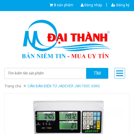
|
0
sản phẩm
Đăng nhập
Đăng ký
TÌM
Trang chủ
CÂN BÀN ĐIỆN TỬ JADEVER JWI-700C 60KG